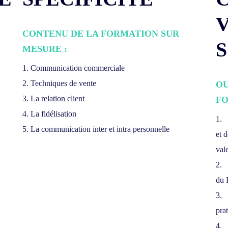
CONTENU DE LA FORMATION SUR
MESURE :
1. Communication commerciale
2. Techniques de vente
OU
3. La relation client
FO
4. La fidélisation
1. 
5. La communication inter et intra personnelle
et 
val
2. 
du
3. 
pra
4. 