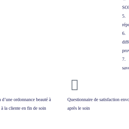
SON
5. 
rép
6. 
dif
pro
7. 
sav
n d’une ordonnance beauté à
Questionnaire de satisfaction env
 à la cliente en fin de soin
après le soin