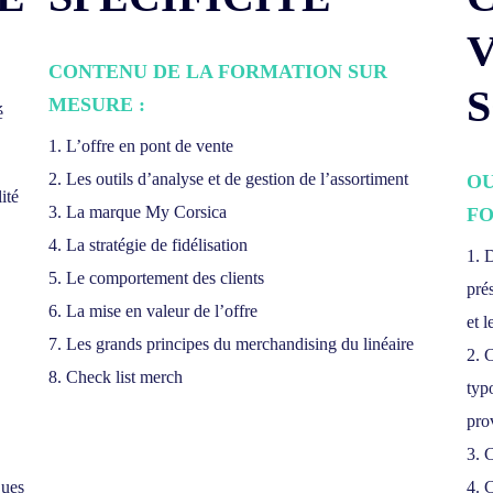
CONTENU DE LA FORMATION SUR
MESURE :
é
1. L’offre en pont de vente
2. Les outils d’analyse et de gestion de l’assortiment
OU
ité
3. La marque My Corsica
FO
4. La stratégie de fidélisation
1. 
5. Le comportement des clients
pré
6. La mise en valeur de l’offre
et l
7. Les grands principes du merchandising du linéaire
2. 
8. Check list merch
typ
pro
3. 
ques
4. 
m_id=1]