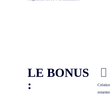
LE BONUS
:
Créatio
remettre