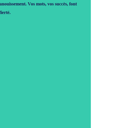
panouissement. Vos mots, vos succès, font
ierté.