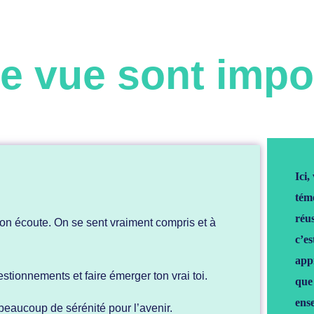
de vue sont impo
Ici,
tém
réus
on écoute. On se sent vraiment compris et à
c’es
app
stionnements et faire émerger ton vrai toi.
que
ens
eaucoup de sérénité pour l’avenir.