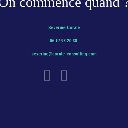
On commence quand 
Séverine Corale
06 17 98 20 38
severine@corale-consulting.com