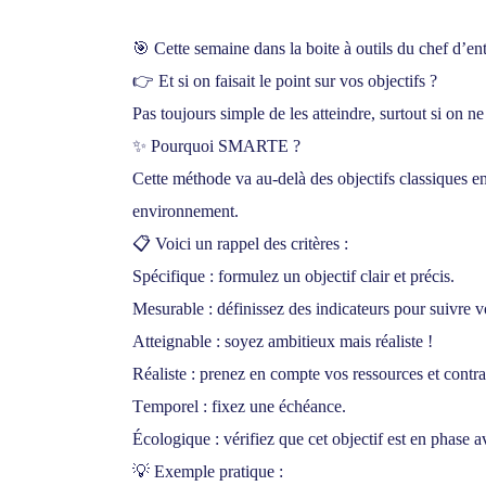
🎯 Cette semaine dans la boite à outils du chef d’e
👉
Et si on faisait le point sur vos objectifs ?
Pas toujours simple de les atteindre, surtout si on 
✨
Pourquoi SMARTE ?
Cette méthode va au-delà des objectifs classiques 
environnement
.
📋 Voici un rappel des critères :
S
pécifique : formulez un objectif clair et précis.
M
esurable : définissez des indicateurs pour suivre v
A
tteignable : soyez ambitieux mais réaliste !
R
éaliste : prenez en compte vos ressources et contra
T
emporel : fixez une échéance.
É
cologique : vérifiez que cet objectif est en phase a
💡
Exemple pratique
: