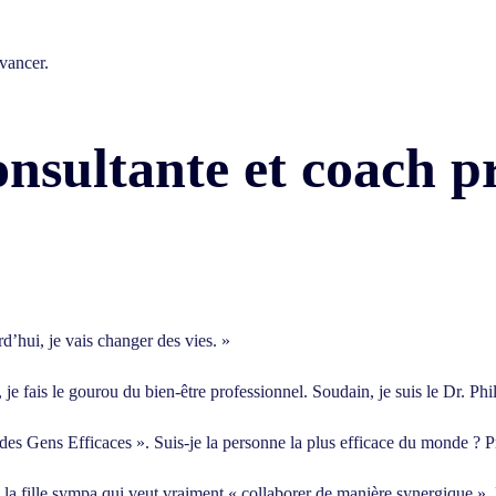
avancer.
nsultante et coach pr
d’hui, je vais changer des vies. »
 je fais le gourou du bien-être professionnel. Soudain, je suis le Dr. Ph
 des Gens Efficaces ». Suis-je la personne la plus efficace du monde ? 
la fille sympa qui veut vraiment « collaborer de manière synergique ». En