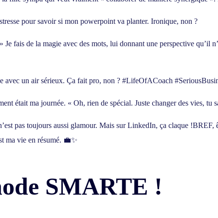
e stresse pour savoir si mon powerpoint va planter. Ironique, non ?
 Je fais de la magie avec des mots, lui donnant une perspective qu’il n’
se avec un air sérieux. Ça fait pro, non ? #LifeOfACoach #SeriousBusi
t était ma journée. « Oh, rien de spécial. Juste changer des vies, tu sa
 n’est pas toujours aussi glamour. Mais sur LinkedIn, ça claque !BREF, êt
c’est ma vie en résumé. 💼✨
hode SMARTE !
m_id=1]