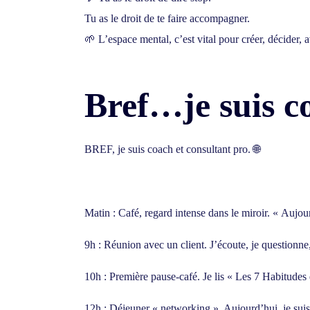
Tu as le droit de te faire accompagner.
🌱 L’espace mental, c’est vital pour créer, décider, 
Bref…je suis co
BREF, je suis coach et consultant pro. 🌐
Matin : Café, regard intense dans le miroir. « Aujour
9h : Réunion avec un client. J’écoute, je questionne,
10h : Première pause-café. Je lis « Les 7 Habitudes
12h : Déjeuner « networking ». Aujourd’hui, je suis 