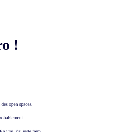
o !
il des open spaces.
Probablement.
 vrai, j’ai juste faim.