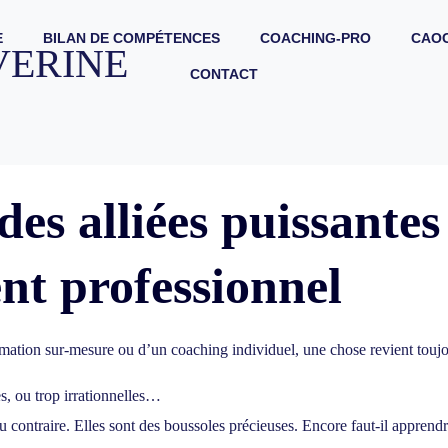
E
BILAN DE COMPÉTENCES
COACHING-PRO
CAOC
VERINE
CONTACT
des alliées puissantes
t professionnel
rmation sur-mesure
ou d’un
coaching individuel
, une chose revient to
s, ou trop irrationnelles…
 contraire. Elles sont des
boussoles
précieuses. Encore faut-il apprendre