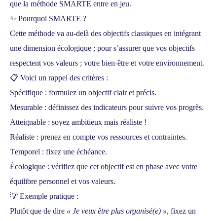
que la méthode
SMARTE
entre en jeu.
✨
Pourquoi SMARTE ?
Cette méthode va au-delà des objectifs classiques en intégrant
une dimension
écologique
; pour s’assurer que vos objectifs
respectent
vos valeurs ; votre bien-être et votre environnement
.
📋 Voici un rappel des critères :
S
pécifique : formulez un objectif clair et précis.
M
esurable : définissez des indicateurs pour suivre vos progrès.
A
tteignable : soyez ambitieux mais réaliste !
R
éaliste : prenez en compte vos ressources et contraintes.
T
emporel : fixez une échéance.
É
cologique : vérifiez que cet objectif est en phase avec votre
équilibre personnel et vos valeurs.
💡
Exemple pratique
:
Plutôt que de dire
« Je veux être plus organisé(e) »
, fixez un