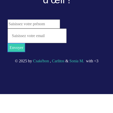
Prénom
Envoyer
© 2025 by
Csakébon
,
Carlitos
&
Sonia M.
with <3