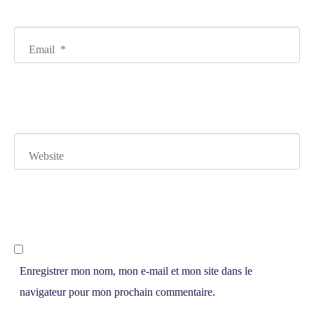
*
E
m
a
i
l
*
W
e
b
s
i
t
e
Enregistrer mon nom, mon e-mail et mon site dans le
navigateur pour mon prochain commentaire.