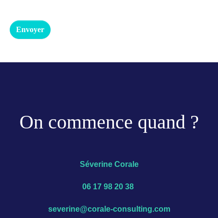
Envoyer
On commence quand ?
Séverine Corale
06 17 98 20 38
severine@corale-consulting.com