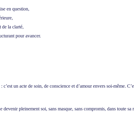
ise en question,
érieure,
 de la clarté,
cturant pour avancer.
m_id=1]
: c’est un acte de soin, de conscience et d’amour envers soi-même. C’est
n de devenir pleinement soi, sans masque, sans compromis, dans toute sa